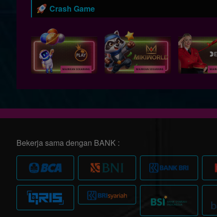
Crash Game
Bekerja sama dengan BANK :