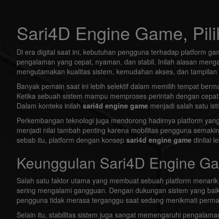
Sari4D Engine Game, Pil
Di era digital saat ini, kebutuhan pengguna terhadap platform
pengalaman yang cepat, nyaman, dan stabil. Inilah alasan menga
mengutamakan kualitas sistem, kemudahan akses, dan tampilan 
Banyak pemain saat ini lebih selektif dalam memilih tempat ber
Ketika sebuah sistem mampu memproses perintah dengan cepat
Dalam konteks inilah
sari4d engine game
menjadi salah satu ist
Perkembangan teknologi juga mendorong hadirnya platform yang le
menjadi nilai tambah penting karena mobilitas pengguna semakin
sebab itu, platform dengan konsep
sari4d engine game
dinilai 
Keunggulan Sari4D Engine G
Salah satu faktor utama yang membuat sebuah platform menarik 
sering mengalami gangguan. Dengan dukungan sistem yang baik
pengguna tidak merasa terganggu saat sedang menikmati perma
Selain itu, stabilitas sistem juga sangat memengaruhi pengalaman