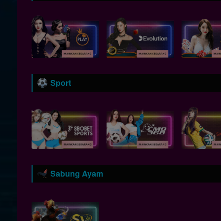
Sport
Sabung Ayam