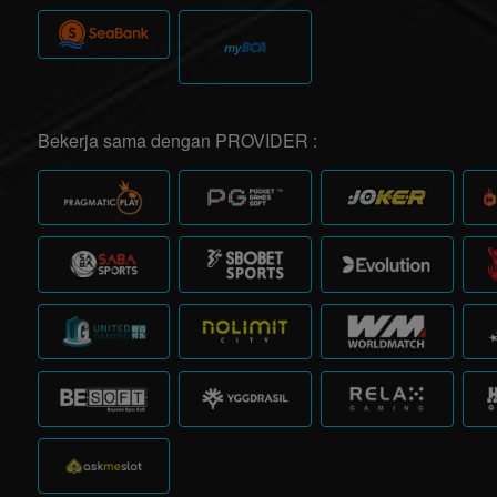
Bekerja sama dengan PROVIDER :