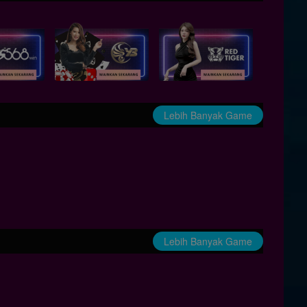
Lebih Banyak Game
Lebih Banyak Game