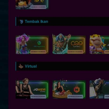
Tembak Ikan
Virtual