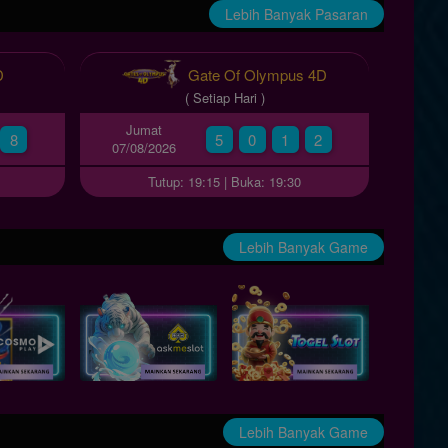
Lebih Banyak Pasaran
D
Gate Of Olympus 4D
( Setiap Hari )
Jumat
8
5
0
1
2
07/08/2026
Tutup: 19:15 | Buka: 19:30
Lebih Banyak Game
Lebih Banyak Game