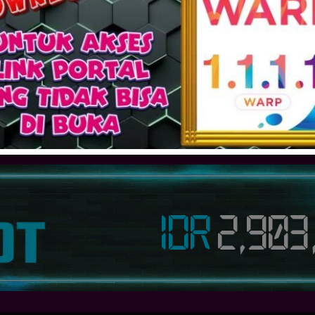
i Luar Ip Indonesia Dan Yang Menggunakan VPN TIDAK BERLAKU 
IDR
2,903